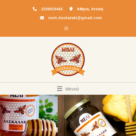
2109019444
Αθήνα, Αττική
meli.daskalaki@gmail.com
Μενού